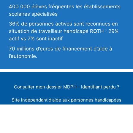
400 000 élèves fréquentes les établissements
scolaires spécialisés
36% de personnes actives sont reconnues en
situation de travailleur handicapé RQTH : 29%
actif vs 7% sont inactif
70 millions d’euros de financement d’aide à
l’autonomie.
Consulter mon dossier MDPH
-
Identifiant perdu
?
Site indépendant d'aide aux personnes handicapées
Pour vos demandes de droits et de prestations de
compensation du handicap
Dossier MDPH pour votre #
AAH
#
AEEH
#
CMI
#
RQTH
Twitter
-
Mentions Légales