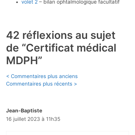
volet 2
– bilan ophtalmologique facultatif
42 réflexions au sujet
de “Certificat médical
MDPH”
Navigation
< Commentaires plus anciens
Commentaires plus récents >
des
commentaires
Jean-Baptiste
16 juillet 2023 à 11h35