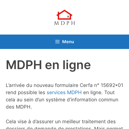
Aller
au
contenu
Menu
MDPH en ligne
L’arrivée du nouveau formulaire Cerfa n° 15692*01
rend possible les
services MDPH
en ligne. Tout
cela au sein d’un système d’information commun
des MDPH.
Cela vise à d’assurer un meilleur traitement des
dossiers de demande de prestations. Mais permet