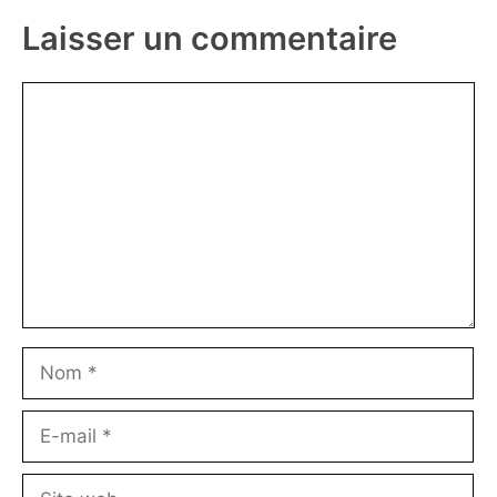
commentaires
Laisser un commentaire
Commentaire
Nom
E-
mail
Site